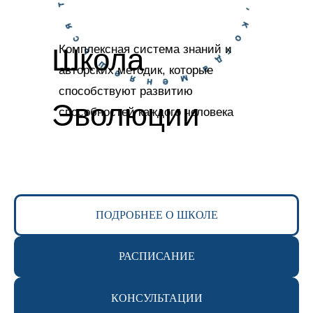
Школа
Комплексная система знаний и
авторских методик, которые
способствуют развитию
Эволюции
способностей каждого человека
человека
PROсознание
ПОДРОБНЕЕ О ШКОЛЕ
РАСПИСАНИЕ
КОНСУЛЬТАЦИИ